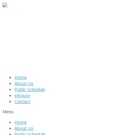
Skip
to
content
Home
About Us
Public Schedule
Inhouse
Contact
Menu
Home
About Us
Public Schedule