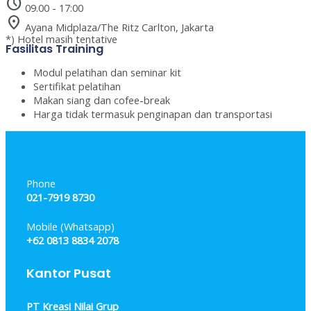
schedule
09.00 - 17:00
location_on
Ayana Midplaza/The Ritz Carlton, Jakarta
*) Hotel masih tentative
Fasilitas Training
Modul pelatihan dan seminar kit
Sertifikat pelatihan
Makan siang dan cofee-break
Harga tidak termasuk penginapan dan transportasi
Phone
021-7919 8730
Mobile (Whatsapp)
+62 0813 8834 2078
Kantor Pusat
PT Kreasi Nilai Grup