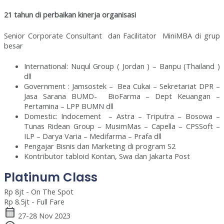
21 tahun di perbaikan kinerja organisasi
Senior Corporate Consultant dan Facilitator MiniMBA di grup
besar
International: Nuqul Group ( Jordan ) – Banpu (Thailand )
dll
Government : Jamsostek – Bea Cukai – Sekretariat DPR –
Jasa Sarana BUMD- BioFarma – Dept Keuangan –
Pertamina – LPP BUMN dll
Domestic: Indocement – Astra – Triputra – Bosowa –
Tunas Ridean Group – MusimMas – Capella – CPSSoft –
ILP – Darya Varia – Medifarma – Prafa dll
Pengajar Bisnis dan Marketing di program S2
Kontributor tabloid Kontan, Swa dan Jakarta Post
Platinum Class
Rp 8jt - On The Spot
Rp 8.5jt - Full Fare
calendar_month
27-28 Nov 2023