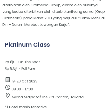
diterbitkan oleh Gramedia Group, dikirim oleh bukunya
yang kedua diterbitkan oleh diterbitkanityang sama (Grup
Gramedia) pada Maret 2013 yang berjudul: “Teknik Menjual
Diri – Dalam Merebut Lowongan Kerja”.
Platinum Class
Rp 8jt - On The Spot
Rp 8.5jt - Full Fare
calendar_month
19-20 Oct 2023
schedule
09.00 - 17:00
location_on
Ayana Midplaza/The Ritz Carlton, Jakarta
*) Hotel masih tentative