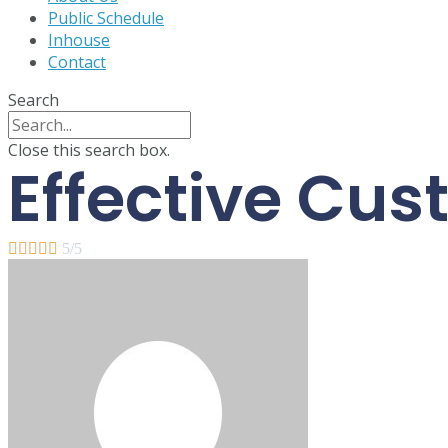
Public Schedule
Inhouse
Contact
Search
Close this search box.
Effective Cus





5/5