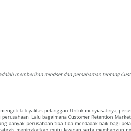
ng adalah memberikan mindset dan pemahaman tentang Cus
 mengelola loyalitas pelanggan. Untuk menyiasatinya, per
agi perusahaan. Lalu bagaimana Customer Retention Mark
ng banyak perusahaan tiba-tiba mendadak baik bagi pel
 strategis meningkatkan mutu layanan serta membangun p