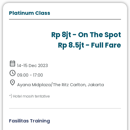
Platinum Class
Rp 8jt - On The Spot
Rp 8.5jt - Full Fare
calendar_month
14-15 Dec 2023
schedule
09.00 - 17:00
location_on
Ayana Midplaza/The Ritz Carlton, Jakarta
*) Hotel masih tentative
Fasilitas Training