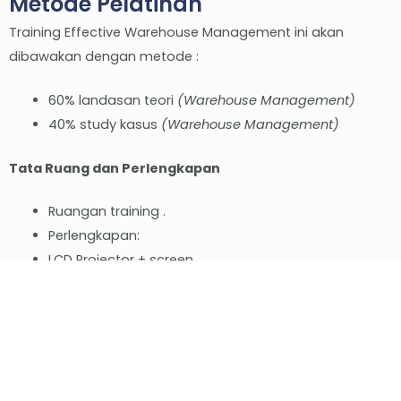
Metode Pelatihan
Training Effective Warehouse Management ini akan
dibawakan dengan metode :
60% landasan teori
(Warehouse Management)
40% study kasus
(Warehouse Management)
Tata Ruang dan Perlengkapan
Ruangan training .
Perlengkapan:
LCD Projector + screen
Whiteboard dan alat tulisnya
Papan dan kertas flipchart serta alat tulisnya
Kertas A3
Outline