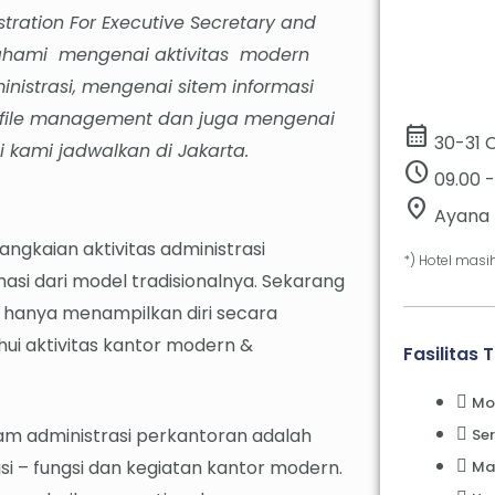
tration For Executive Secretary and
mahami mengenai aktivitas modern
dministrasi, mengenai sitem informasi
m & file management dan juga mengenai
calendar_month
30-31 
ini kami jadwalkan di Jakarta.
schedule
09.00 -
location_on
Ayana 
angkaian aktivitas administrasi
*) Hotel masih
si dari model tradisionalnya. Sekarang
ak hanya menampilkan diri secara
hui aktivitas kantor modern &
Fasilitas 
Mod
lam administrasi perkantoran adalah
Ser
si – fungsi dan kegiatan kantor modern.
Ma