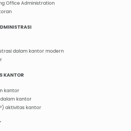
ng Office Administration
toran
ADMINISTRASI
istrasi dalam kantor modern
r
AS KANTOR
n kantor
r dalam kantor
 aktivitas kantor
T