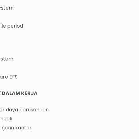
System
ile period
System
are EFS
F DALAM KERJA
ber daya perusahaan
ndali
rjaan kantor