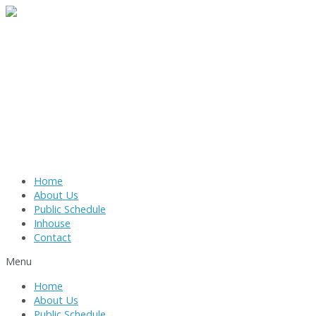
Skip
to
content
Home
About Us
Public Schedule
Inhouse
Contact
Menu
Home
About Us
Public Schedule