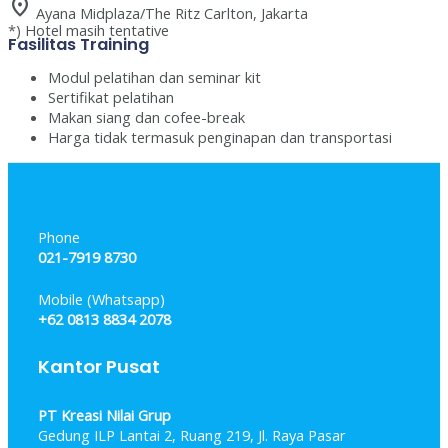
location_on
Ayana Midplaza/The Ritz Carlton, Jakarta
*) Hotel masih tentative
Fasilitas Training
Modul pelatihan dan seminar kit
Sertifikat pelatihan
Makan siang dan cofee-break
Harga tidak termasuk penginapan dan transportasi
Phone
021-7919 8730
Mobile (Whatsapp)
+62 0813 8834 2078
Kantor Pusat
PT Kreasi Nilai Grup
Gedung ILP Lantai 2, Ruang 219, Jl. Raya Pasar