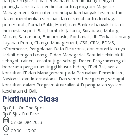
dampak migrasi pola perusahaan dan didukung dengan
peningkatan strata pendidikan untuk program Magister
Management Komputer mendapatkan banyak kesempatan
dalam memberikan seminar dan ceramah untuk lembaga
pemerintah, Rumah Sakit, Hotel, dan Bank ke banyak kota di
Indonesia seperi: Bali, Lombok, Jakarta, Surabaya, Malang,
Medan, Samarinda, Banjarmasin, Pontianak, dll. Terkait tentang:
Layanan Prima, Change Management, CSR, CRM, EDMS,
eCommerce, Pengolahan Data Elektronik, dan materi lain nya
terkait dengan bidang IT dan Managerial. Saat ini selain aktif
sebagai trainer, tercatat juga sebagi Dosen Programming di
beberapa perguruan tinggi khusus bidang IT di Bali, serta
konsultan IT dan Management pada Perusahan Pemerintah ,
Nasional, dan Internasional. Dan sempat bergabung sebagai
konsultan dalam Program Australian AID penguatan system
kesehatan di Bali.
Platinum Class
Rp 8jt - On The Spot
Rp 8.5jt - Full Fare
calendar_month
07-08 Dec 2023
schedule
09.00 - 17:00