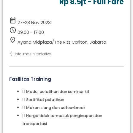
Rp 8.5jt - Full Fare
calendar_month
27-28 Nov 2023
schedule
09.00 - 17:00
location_on
Ayana Midplaza/The Ritz Carlton, Jakarta
*) Hotel masih tentative
Fasilitas Training
Modul pelatihan dan seminar kit
Sertifikat pelatihan
Makan siang dan cofee-break
Harga tidak termasuk penginapan dan
transportasi