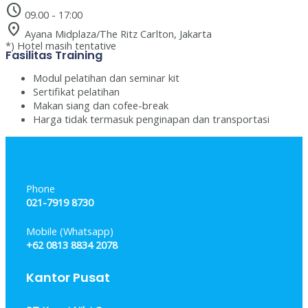
schedule
09.00 - 17:00
location_on
Ayana Midplaza/The Ritz Carlton, Jakarta
*) Hotel masih tentative
Fasilitas Training
Modul pelatihan dan seminar kit
Sertifikat pelatihan
Makan siang dan cofee-break
Harga tidak termasuk penginapan dan transportasi
Phone
021-7919 8730
Mobile (Whatsapp)
+62 0813 8834 2078
Kantor Pusat