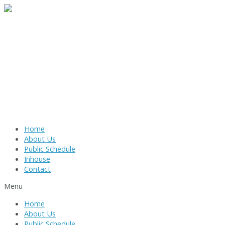
Skip
to
content
Home
About Us
Public Schedule
Inhouse
Contact
Menu
Home
About Us
Public Schedule