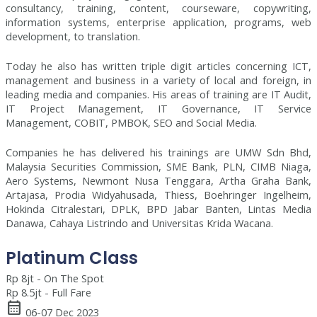
consultancy, training, content, courseware, copywriting,
information systems, enterprise application, programs, web
development, to translation.
Today he also has written triple digit articles concerning ICT,
management and business in a variety of local and foreign, in
leading media and companies. His areas of training are IT Audit,
IT Project Management, IT Governance, IT Service
Management, COBIT, PMBOK, SEO and Social Media.
Companies he has delivered his trainings are UMW Sdn Bhd,
Malaysia Securities Commission, SME Bank, PLN, CIMB Niaga,
Aero Systems, Newmont Nusa Tenggara, Artha Graha Bank,
Artajasa, Prodia Widyahusada, Thiess, Boehringer Ingelheim,
Hokinda Citralestari, DPLK, BPD Jabar Banten, Lintas Media
Danawa, Cahaya Listrindo and Universitas Krida Wacana.
Platinum Class
Rp 8jt - On The Spot
Rp 8.5jt - Full Fare
calendar_month
06-07 Dec 2023