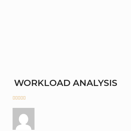
WORKLOAD ANALYSIS




