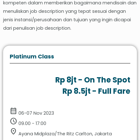
kompeten dalam memberikan bagaimana mendisain dan
menuliskan job description yang tepat sesuai dengan
jenis instansi/perusahaan dan tujuan yang ingin dicapai
dari penulisan job description.
Platinum Class
Rp 8jt - On The Spot
Rp 8.5jt - Full Fare
calendar_month
06-07 Nov 2023
schedule
09.00 - 17:00
location_on
Ayana Midplaza/The Ritz Carlton, Jakarta