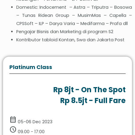
Domestic: Indocement – Astra – Triputra – Bosowa
– Tunas Ridean Group – MusimMas – Capella –
CPSSoft – ILP – Darya Varia – Medifarma – Prafa dll
Pengajar Bisnis dan Marketing di program S2
Kontributor tabloid Kontan, Swa dan Jakarta Post
Platinum Class
Rp 8jt - On The Spot
Rp 8.5jt - Full Fare
calendar_month
05-06 Dec 2023
schedule
09.00 - 17:00