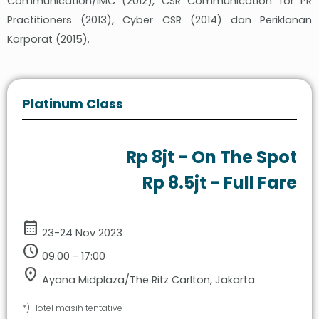
Communication/IMC (2012), CSR Communication for PR
Practitioners (2013), Cyber CSR (2014) dan Periklanan
Korporat (2015).
Platinum Class
Rp 8jt - On The Spot
Rp 8.5jt - Full Fare
calendar_month
23-24 Nov 2023
schedule
09.00 - 17:00
location_on
Ayana Midplaza/The Ritz Carlton, Jakarta
*) Hotel masih tentative