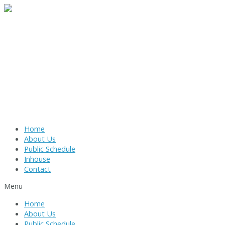
Skip
to
content
Home
About Us
Public Schedule
Inhouse
Contact
Menu
Home
About Us
Public Schedule