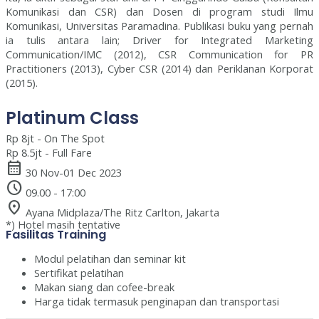
Komunikasi dan CSR) dan Dosen di program studi Ilmu
Komunikasi, Universitas Paramadina. Publikasi buku yang pernah
ia tulis antara lain; Driver for Integrated Marketing
Communication/IMC (2012), CSR Communication for PR
Practitioners (2013), Cyber CSR (2014) dan Periklanan Korporat
(2015).
Platinum Class
Rp 8jt - On The Spot
Rp 8.5jt - Full Fare
calendar_month
30 Nov-01 Dec 2023
schedule
09.00 - 17:00
location_on
Ayana Midplaza/The Ritz Carlton, Jakarta
*) Hotel masih tentative
Fasilitas Training
Modul pelatihan dan seminar kit
Sertifikat pelatihan
Makan siang dan cofee-break
Harga tidak termasuk penginapan dan transportasi