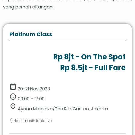
yang pernah ditangani.
Platinum Class
Rp 8jt - On The Spot
Rp 8.5jt - Full Fare
calendar_month
20-21 Nov 2023
schedule
09.00 - 17:00
location_on
Ayana Midplaza/The Ritz Carlton, Jakarta
*) Hotel masih tentative