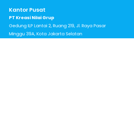
Kantor Pusat
PT Kreasi Nilai Grup
Gedung ILP Lantai 2, Ruang 219, Jl. Raya Pasar
Minggu 39A, Kota Jakarta Selatan
DKI Jakarta 12780
Quick Links
Home
Inhouse
Contact
Follow Us!